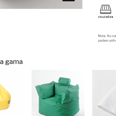
COLCHÕES
Nota: As co
podem sofre
ta gama