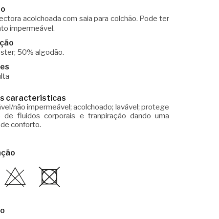
ão
ectora acolchoada com saia para colchão. Pode ter
to impermeável.
ção
ster; 50% algodão.
es
lta
is características
el/não impermeável; acolchoado; lavável; protege
o de fluidos corporais e tranpiração dando uma
de conforto.
nção
ão