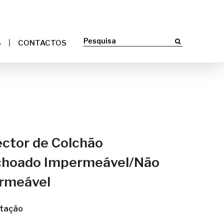
S
CONTACTOS
ctor de Colchão
choado Impermeável/Não
rmeável
tação