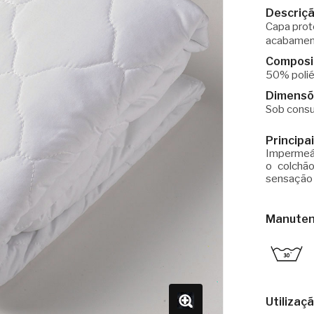
Descriç
Capa prot
acabamen
Composi
50% polié
Dimensõ
Sob consu
Principa
Impermeáv
o colchã
sensação 
Manute
Utilizaç